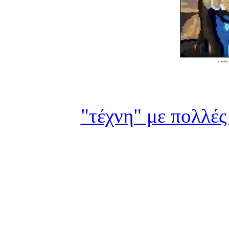
"τέχνη" με πολλές