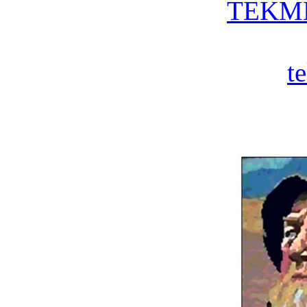
TEKME
t