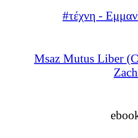
#τέχνη - Εμμα
Msaz Mutus Liber (C
Zach
eboo